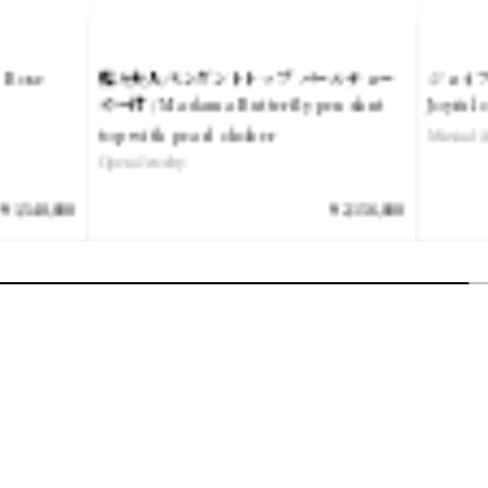
蝶々夫人ペンダントトップ パールチョー
ジョイフルコンサート 
ー付 / Madama Butterfly pendant
Joyful concert pinky 
op with pearl choker
Musical Jewelry
pera Jewelry
￥2,156,000